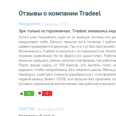
Отзывы о компании Tradeel
Аирдропов
5 декабря, 2025
Зря только осторожничал. Tradeel оказались но
Хотел уже поднимать шум из за вывода, потому что де
накручивал себя. Деньги пришли за в течение 1 рабоч
заявки проверяются вручную. Так что тут без претензий
Изначально к Tradeel относился с осторожностью. Комп
громких заявлений. Но по факту это даже плюс. Работ
меня не смущает, сейчас многие платформы так работают
Порог входа здесь от 100 баксов, это мелочь, плюс 
вариант, чтобы попробовать без лишнего риска. Менед
Наоборот, советуют сначала разобраться с платформой
первый вывод. Вывел 1250$, всё прошло без проблем, п
оставил нормальное впечатление, как рабочая и аккура
0
0
ЛУНТИК
19 декабря, 2025
Негативный отзыв