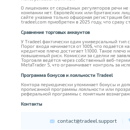
О лицензиях от серьёзных регуляторов речи не
компании нет. Европейских или британских лиц
сайте указана только офшорная регистрация бе
tradeel.com приобретен в 2025 году, что сразу 
Сравнение торговых аккаунтов
У Tradeel фактически один универсальный тип с
Порог входа начинается от 100$, что подаётся 
кредитное плечо достигает 1:1000. Такое плечо
повышенный риск. Комиссии за сделки не заявл
Торговля ведётся через собственный веб-термин
MetaTrader 5, что ограничивает контроль за ис
Программа бонусов и лояльности Tradeel
Контора периодически упоминает бонусы и доп
прописанной программы лояльности или прозра
реферальной программы с понятным вознаграж
Контакты
contact@tradeel.support