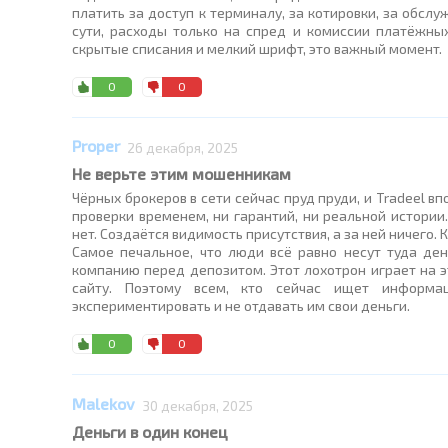
платить за доступ к терминалу, за котировки, за обслу
сути, расходы только на спред и комиссии платёжных
скрытые списания и мелкий шрифт, это важный момент.
0
0
Proper
26 декабря, 2025
Не верьте этим мошенникам
Чёрных брокеров в сети сейчас пруд пруди, и Tradeel в
проверки временем, ни гарантий, ни реальной истори
нет. Создаётся видимость присутствия, а за ней ничего. К
Самое печальное, что люди всё равно несут туда ден
компанию перед депозитом. Этот лохотрон играет на э
сайту. Поэтому всем, кто сейчас ищет информац
экспериментировать и не отдавать им свои деньги.
0
0
Malekov
30 декабря, 2025
Деньги в один конец