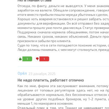
Отсюда, по факту, деньги не выводятся. У меня знаком
заработок на валюте. Обещали сопровождение, говорили,
итоге вместо прибыли пошла череда убыточных сделок, 
Хорошо хоть вовремя остановился и решил забрать остат
документы для верификации. Он всё отправил без задер
момента прошло уже почти два месяца. Статус проверки 
Поддержка сначала кормила обещаниями, потом начала
связь. Никаких сроков, никаких объяснений. Деньги пр
присвоили и забыли про клиента.
Судя по тому, что в сети попадаются похожие истории, 
Люди должны понимать, с чем могут столкнуться, прежде
1
1
Орёл
23 декабря, 2025
Не надо платить, работает отлично
Как по мне, фирма эта заслуживает внимания, потому 
лицензии от топовых регуляторов здесь нет, но на п
обрабатываются нормально, без бесконечных отписок 
на уровне других подобных брокеров, ну 1-2 пункта,
меньше 1, по мажорам в основном.
Отдельный плюс в том, что Традил не навешивает пл