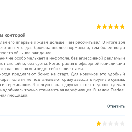
рм конторой
лал его впервые и ждал дольше, чем рассчитывал. В итоге зря
его дня, что для брокера вполне нормально, тем более когда
, просто обычное ожидание.
ания не особо мелькает в инфополе, без агрессивной рекламы и
ают спокойно, без суеты. Регистрация в офшорной юрисдикции
, главное как они ведут себя с клиентами.
иногда предлагают бонус на старт. Для новичков это удобный
жеры, кстати, не подталкивают сразу заводить крупные суммы.
 и терминалом. Я торгую около двух месяцев, недавно сделал
онадобилась только стандартная верификация. В целом Tradeel
тная площадка.
Ответить