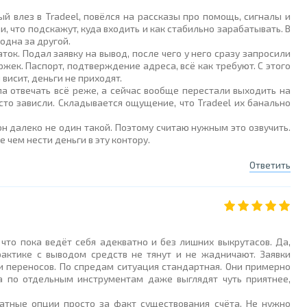
ый влез в Tradeel, повёлся на рассказы про помощь, сигналы и
 что подскажут, куда входить и как стабильно зарабатывать. В
одна за другой.
ок. Подал заявку на вывод, после чего у него сразу запросили
жек. Паспорт, подтверждение адреса, всё как требуют. С этого
висит, деньги не приходят.
 отвечать всё реже, а сейчас вообще перестали выходить на
осто зависли. Складывается ощущение, что Tradeel их банально
он далеко не один такой. Поэтому считаю нужным это озвучить.
 чем нести деньги в эту контору.
Ответить
что пока ведёт себя адекватно и без лишних выкрутасов. Да,
рактике с выводом средств не тянут и не жадничают. Заявки
и переносов. По спредам ситуация стандартная. Они примерно
 а по отдельным инструментам даже выглядят чуть приятнее,
атные опции просто за факт существования счёта. Не нужно