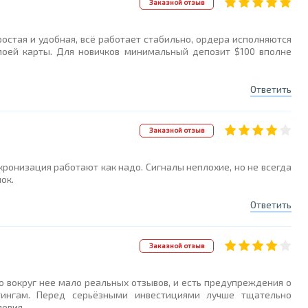
Заказной отзыв
остая и удобная, всё работает стабильно, ордера исполняются
моей карты. Для новичков минимальный депозит $100 вполне
Ответить
Заказной отзыв
ронизация работают как надо. Сигналы неплохие, но не всегда
ок.
Ответить
Заказной отзыв
 вокруг нее мало реальных отзывов, и есть предупреждения о
тингам. Перед серьёзными инвестициями лучше тщательно
ловия.