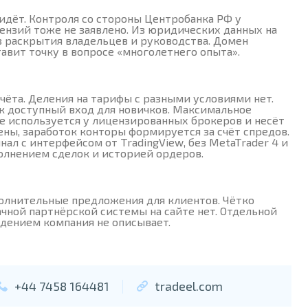
 идёт. Контроля со стороны Центробанка РФ у
ензий тоже не заявлено. Из юридических данных на
з раскрытия владельцев и руководства. Домен
ставит точку в вопросе «многолетнего опыта».
чёта. Деления на тарифы с разными условиями нет.
как доступный вход для новичков. Максимальное
 не используется у лицензированных брокеров и несёт
ены, заработок конторы формируется за счёт спредов.
ал с интерфейсом от TradingView, без MetaTrader 4 и
полнением сделок и историей ордеров.
олнительные предложения для клиентов. Чётко
чной партнёрской системы на сайте нет. Отдельной
дением компания не описывает.
+44 7458 164481
tradeel.com