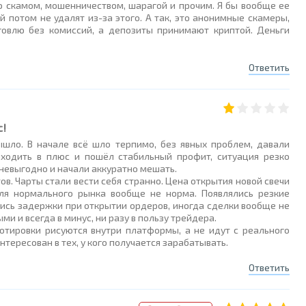
ю скамом, мошенничеством, шарагой и прочим. Я бы вообще ее
 потом не удалят из-за этого. А так, это анонимные скамеры,
говлю без комиссий, а депозиты принимают криптой. Деньги
Ответить
с!
вышло. В начале всё шло терпимо, без явных проблем, давали
ыходить в плюс и пошёл стабильный профит, ситуация резко
невыгодно и начали аккуратно мешать.
в. Чарты стали вести себя странно. Цена открытия новой свечи
ля нормального рынка вообще не норма. Появлялись резкие
лись задержки при открытии ордеров, иногда сделки вообще не
и и всегда в минус, ни разу в пользу трейдера.
 котировки рисуются внутри платформы, а не идут с реального
нтересован в тех, у кого получается зарабатывать.
Ответить