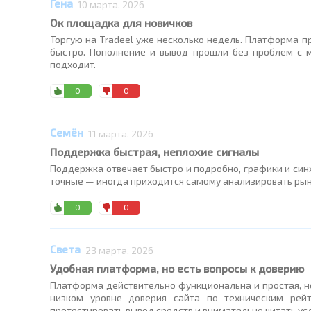
Гена
10 марта, 2026
Ок площадка для новичков
Торгую на Tradeel уже несколько недель. Платформа пр
быстро. Пополнение и вывод прошли без проблем с 
подходит.
0
0
Семён
11 марта, 2026
Поддержка быстрая, неплохие сигналы
Поддержка отвечает быстро и подробно, графики и синх
точные — иногда приходится самому анализировать рын
0
0
Света
23 марта, 2026
Удобная платформа, но есть вопросы к доверию
Платформа действительно функциональна и простая, но
низком уровне доверия сайта по техническим рей
протестировать вывод средств и внимательно читать ус