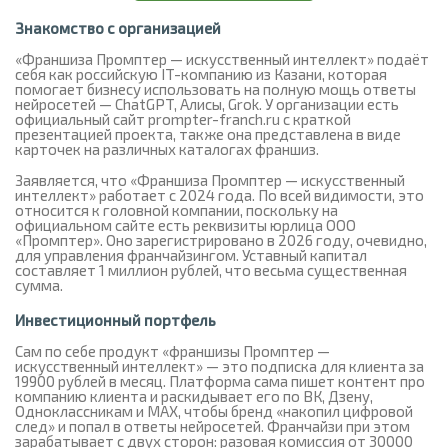
Знакомство с организацией
«Франшиза Промптер — искусственный интеллект» подаёт
себя как российскую IT-компанию из Казани, которая
помогает бизнесу использовать на полную мощь ответы
нейросетей — ChatGPT, Алисы, Grok. У организации есть
официальный сайт prompter-franch.ru с краткой
презентацией проекта, также она представлена в виде
карточек на различных каталогах франшиз.
Заявляется, что «Франшиза Промптер — искусственный
интеллект» работает с 2024 года. По всей видимости, это
относится к головной компании, поскольку на
официальном сайте есть реквизиты юрлица ООО
«Промптер». Оно зарегистрировано в 2026 году, очевидно,
для управления франчайзингом. Уставный капитал
составляет 1 миллион рублей, что весьма существенная
сумма.
Инвестиционный портфель
Сам по себе продукт «франшизы Промптер —
искусственный интеллект» — это подписка для клиента за
19900 рублей в месяц. Платформа сама пишет контент про
компанию клиента и раскидывает его по ВК, Дзену,
Одноклассникам и MAX, чтобы бренд «накопил цифровой
след» и попал в ответы нейросетей. Франчайзи при этом
зарабатывает с двух сторон: разовая комиссия от 30000