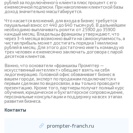
рублей за подключённого клиента плюс процент с его
ежемесячной подписки. При накоплении клиентской базы
доход значительно масштабируется.
Что касается вложений, для входа в бизнес требуется
паушальный взнос от 440 до 640 тысяч руб. В дальнейшем
необходимо выплачивать роялти: от 25900 до 35900
каждый месяц. Владельцы франшизы утверждают, что
через 3-4 месяца возможно выйти на самоокупаемость, а
чистая прибыль может достигать порядка 1 миллиона
рублей в месяц. Для этого достаточно иметь команду из
трех человек и ежемесячно заключать договора с парой
десятков клиентов.
Важно, что основатели «франшизы Промптер —
искусственный интеллект» обещают взять на себя
лидогенерацию. Головной офис обзванивает бизнес в
вашем городе, эксперт по продажам подключается к
первым сделкам по видеосвязи, а вы только проводите
презентацию. Кроме того, партнеры получат полный курс
обучения, юридическое и бухгалтерское сопровождение,
персональные консультации и поддержку на всех этапах
развития бизнеса.
Контакты
prompter-franch.ru