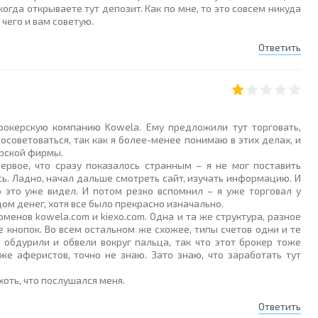
когда открываете тут депозит. Как по мне, то это совсем никуда
, чего и вам советую.
Ответить
окерскую компанию Kowela. Ему предложили тут торговать,
осоветоваться, так как я более-менее понимаю в этих делах, и
ерской фирмы.
ервое, что сразу показалось странным – я не мог поставить
ь. Ладно, начал дальше смотреть сайт, изучать информацию. И
то это уже видел. И потом резко вспомнил – я уже торговал у
ом денег, хотя все было прекрасно изначально.
менов kowela.com и kiexo.com. Одна и та же структура, разное
 кнопок. Во всем остальном же схожее, типы счетов одни и те
обдурили и обвели вокруг пальца, так что этот брокер тоже
же аферистов, точно не знаю. Зато знаю, что заработать тут
хоть, что послушался меня.
Ответить