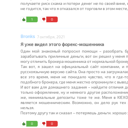
получаете риск скама и потери денег не по своей вине, 
не годится, так что я отказался от торговли в этом месте
1
0
Bronks
7 октября, 2021
Я уже видел этого форекс-мошенника
Один мой знакомый попросил помощи – разобрать бр
зарабатывать приличные деньги, вот он решил у меня п
могу отличить брокера мошенника от нормальной брок
Так вот, я зашел на официальный сайт компании, и п
русскоязычную версию сайта. Она просто на загружалас
все это время, меня не покидало чувство, что я где-
подобного брокера, где меня жестко опрокинули с вывод
И вот вам для домашнего задания – найдите отличия до
только оформление, ну и немного другое расположение
же, минимальные депозиты тоже те же. Меня в KIEXO 
является мошенническим. Возможно, он дело рук тех 
нельзя.
Поэтому другу так и сказал – потеряешь деньги. хорошо 
0
0