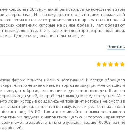
нников. Более 90% компаний регистрируется конкретно в этом
к аферистская. И в совокупности с отсутствием нормальной
е вложения в этот лохотрон испарятся и превратятся в полный
керских компаниях, которые на рынке более 10 лет, обладают
тными условиями. Здесь даже ни слова про возраст компании,
ателя. Тупо офисы даже не открыты нигде.
Ответить
рскую фирму, причем, именно негативные. И всегда обращала
кере, ничего не зная о нем, не торговав изнутри. Мне смешно и
и пишут, что брокер мошенник и деньги не выводит. Ведь на
нформацию до ушей, но проблем с выводом средств тут нет. Мне
-то люди, которые обиделись на трейдинг, которые не смогли в
завышают риски, относятся к этому, как к игре. Для них любой
работает под ЦБ РФ. Так что не читайте отзывы негативного
епонятными людьми с непонятной целью. Я торгую через этот
 срок я смогла заработать на спекуляциях свыше 10000$, из них
вод рабочий.