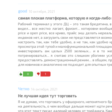
good
10 октября, 2021
самая плохая платформа, которую я когда-либо
Рабочий терминал у этого ДЦ – это такая бредятина, 
видел… все жестко лагает, фризит… котировки вообще
price и open price, все криво, прайс экш делать нер
индюков нет, а загрузить свои не представляется возм
настроить так, как тебе удобно, а не так, как удобн
просмотра этой тупой и малофункциональной площадки…
инвестировать аж целых 2500 зеленых… и в то же 
потренироваться… я считаю это слишком убогими ус
предоставлять демонстрационный режим… в общем, при
для новичков и аналогично не подходит для опытных т
0
1
Четко
14 октября, 2021
Не лучшая идея тут торговать
Я не думаю, что торговать у офшорного, непонятного б
на деятельность, о чем вообще дальше может идти речь
что этот текст писал далекий человек от трейдинга. Ка