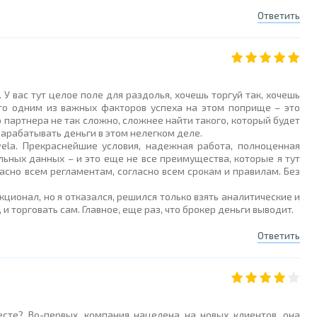
Ответить
. У вас тут целое поле для раздолья, хочешь торгуй так, хочешь
 что одним из важных факторов успеха на этом поприще – это
партнера не так сложно, сложнее найти такого, который будет
зарабатывать деньги в этом нелегком деле.
ela. Прекраснейшие условия, надежная работа, полноценная
льных данных – и это еще не все преимущества, которые я тут
асно всем регламентам, согласно всем срокам и правилам. Без
ионал, но я отказался, решился только взять аналитические и
 торговать сам. Главное, еще раз, что брокер деньги выводит.
Ответить
есте? Во-первых, компания нацелена на новых клиентов, она