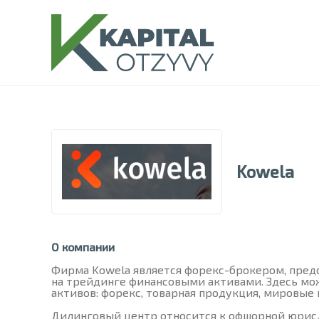
Kowela
О компании
Фирма Kowela является форекс-брокером, пре
на трейдинге финансовыми активами. Здесь мо
активов: форекс, товарная продукция, мировые
Дилинговый центр относится к офшорной юрисд