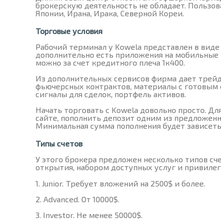
брокерскую деятельность не обладает. Пользо
Японии, Ирана, Ирака, Северной Кореи.
Торговые условия
Рабочий терминал у Kowela представлен в виде 
дополнительно есть приложения на мобильные 
можно за счет кредитного плеча 1к400.
Из дополнительных сервисов фирма дает трейд
фьючерсных контрактов, материалы с готовым
сигналы для сделок, портфель активов.
Начать торговать с Kowela довольно просто. Дл
сайте, пополнить депозит одним из предложенн
Минимальная сумма пополнения будет зависеть 
Типы счетов
У этого брокера предложен несколько типов сч
открытия, набором доступных услуг и привилег
Junior. Требует вложений на 2500$ и более.
Advanced. От 10000$.
Investor. Не менее 50000$.