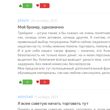
0
0
player
24 октября, 2021
Мой брокер, однозначно
Трейдинг – штука такая, я бы сказал, не очень понятная
сяк, хочешь этим активом, хочешь другим. Я считаю,
правильный выбор посредника. Найти сейчас надежного 
нацелен на то, чтобы именно помочь торговать, помочь 
И я для себя нашел такую фирму – конечно, это Kow
безопасность не только моих денег, но и моих персона
выделил бы. Компания всегда выводит деньги мне, согл
задержек, без левой комиссии, без вопросов.
Мне предлагали тут полноценный дополнительный функц
обучающие материалы, так как люблю сам изучать дело, и
0
0
admitad
11 ноября, 2021
Я всем советую начать торговать тут
Почему я многим советую начать торговать в этом м