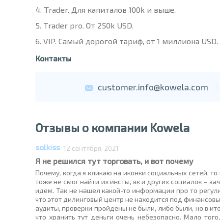
Trader. Для капиталов 100k и выше.
Trader pro. От 250k USD.
VIP. Самый дорогой тариф, от 1 миллиона USD.
Контакты
customer.info@kowela.com
Отзывы о компании Kowela
solkiss
12 сентября, 2021
Я не решился тут торговать, и вот почему
Почему, когда я кликаю на иконки социальных сетей, т
тоже не смог найти их инсты, вк и других социалок – з
идем. Так не нашел какой-то информации про то регули
что этот дилинговый центр не находится под финансовым
аудиты, проверки пройдены не были, либо были, но в ито
что хранить тут деньги очень небезопасно. Мало того