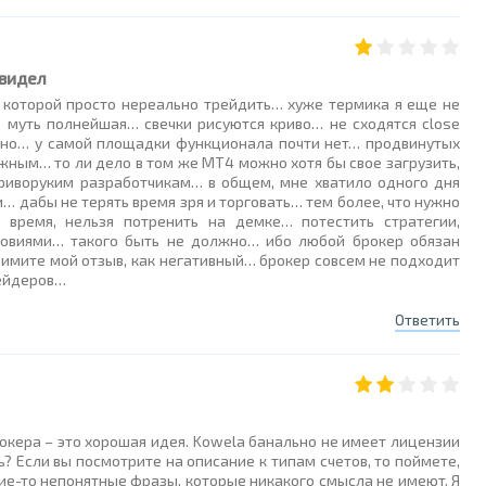
 видел
в которой просто нереально трейдить… хуже термика я еще не
 муть полнейшая… свечки рисуются криво… не сходятся close
еально… у самой площадки функционала почти нет… продвинутых
ожным… то ли дело в том же МТ4 можно хотя бы свое загрузить,
о криворуким разработчикам… в общем, мне хватило одного дня
 дабы не терять время зря и торговать… тем более, что нужно
время, нельзя потренить на демке… потестить стратегии,
ловиями… такого быть не должно… ибо любой брокер обязан
мите мой отзыв, как негативный… брокер совсем не подходит
рейдеров…
Ответить
рокера – это хорошая идея. Kowela банально не имеет лицензии
? Если вы посмотрите на описание к типам счетов, то поймете,
кие-то непонятные фразы, которые никакого смысла не имеют. Я