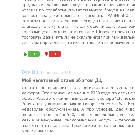
предлагает различные бонусы и акции новеньким клие
условия по отработке приветственного бонуса на де
которые сразу же помогают торговать ПРАВИЛЬНО, а 
помогли поставить хорошую торговую стратегию, создать
благодаря этому плану, я не слил еще ни одного депозит
торговые условия в полном порядке. Широкое плечо по
торговать даже чуть ли не скальпингом при минимальн
себя сам определяет, что именно является преимущество
0
0
Dex kill
13 ноября, 2021
Мой негативный отзыв об этом ДЦ
Достаточно проверить дату регистрации домена, чт
лохотрон. Это произошло в конце 2020 года, то есть не
афера. Разве это приличный срок для брокера? Да нет, ко
Репутация у компании, мягко говоря, супер слабая. Не
недоволен обслуживанием. А про условия, дак я в
кредитного плечо 1 к 400, чтобы человек быстрее сли
левые и ненужные, околорыночные услуги – персона
является стандартным брокерским лохотроном, ко
мошенничества.