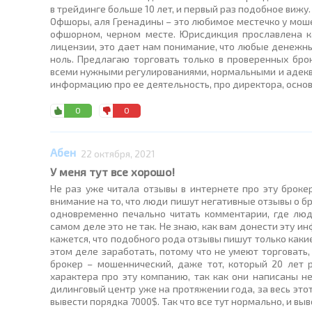
в трейдинге больше 10 лет, и первый раз подобное вижу.
Офшоры, аля Гренадины – это любимое местечко у моше
офшорном, черном месте. Юрисдикция прославлена ка
лицензии, это дает нам понимание, что любые денежны
ноль. Предлагаю торговать только в проверенных бро
всеми нужными регулированиями, нормальными и адеква
информацию про ее деятельность, про директора, основ
0
0
Абен
22 октября, 2021
У меня тут все хорошо!
Не раз уже читала отзывы в интернете про эту броке
внимание на то, что люди пишут негативные отзывы о бро
одновременно печально читать комментарии, где люд
самом деле это не так. Не знаю, как вам донести эту и
кажется, что подобного рода отзывы пишут только какие
этом деле заработать, потому что не умеют торговать, 
брокер – мошеннический, даже тот, который 20 лет 
характера про эту компанию, так как они написаны н
дилинговый центр уже на протяжении года, за весь этот
вывести порядка 7000$. Так что все тут нормально, и вы