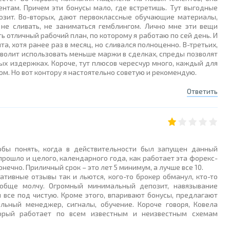
нтам. Причем эти бонусы мало, где встретишь. Тут выгодные
позит. Во-вторых, дают первоклассные обучающие материалы,
не сливать, не заниматься гемблингом. Лично мне эти вещи
 отличный рабочий план, по которому я работаю по сей день. И
а, хотя ранее раз в месяц, но сливался полноценно. В-третьих,
зволит использовать меньше маржи в сделках, спреды позволят
ых издержках. Короче, тут плюсов чересчур много, каждый для
м. Но вот контору я настоятельно советую и рекомендую.
Ответить
обы понять, когда в действительности был запущен данный
 прошло и целого, календарного года, как работает эта форекс-
нечно. Приличный срок – это лет 5 минимум, а лучше все 10.
гативные отзывы так и льются, кого-то брокер обманул, кто-то
ообще молчу. Огромный минимальный депозит, навязывание
л все под чистую. Кроме этого, впаривают бонусы, предлагают
льный менеджер, сигналы, обучение. Короче говоря, Ковела
торый работает по всем известным и неизвестным схемам