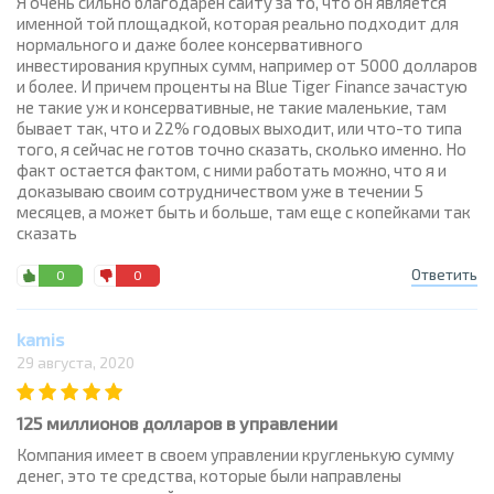
Я очень сильно благодарен сайту за то, что он является
именной той площадкой, которая реально подходит для
нормального и даже более консервативного
инвестирования крупных сумм, например от 5000 долларов
и более. И причем проценты на Blue Tiger Finance зачастую
не такие уж и консервативные, не такие маленькие, там
бывает так, что и 22% годовых выходит, или что-то типа
того, я сейчас не готов точно сказать, сколько именно. Но
факт остается фактом, с ними работать можно, что я и
доказываю своим сотрудничеством уже в течении 5
месяцев, а может быть и больше, там еще с копейками так
сказать
Ответить
0
0
kamis
29 августа, 2020
125 миллионов долларов в управлении
Компания имеет в своем управлении кругленькую сумму
денег, это те средства, которые были направлены