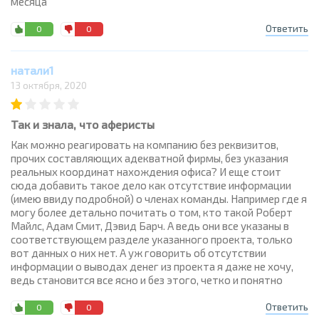
месяца
Ответить
0
0
натали1
13 октября, 2020
Так и знала, что аферисты
Как можно реагировать на компанию без реквизитов,
прочих составляющих адекватной фирмы, без указания
реальных координат нахождения офиса? И еще стоит
сюда добавить такое дело как отсутствие информации
(имею ввиду подробной) о членах команды. Например где я
могу более детально почитать о том, кто такой Роберт
Майлс, Адам Смит, Дэвид Барч. А ведь они все указаны в
соответствующем разделе указанного проекта, только
вот данных о них нет. А уж говорить об отсутствии
информации о выводах денег из проекта я даже не хочу,
ведь становится все ясно и без этого, четко и понятно
Ответить
0
0