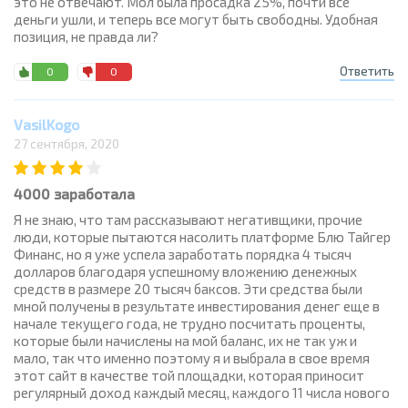
это не отвечают. Мол была просадка 25%, почти все
деньги ушли, и теперь все могут быть свободны. Удобная
позиция, не правда ли?
Ответить
0
0
VasilKogo
27 сентября, 2020
4000 заработала
Я не знаю, что там рассказывают негативщики, прочие
люди, которые пытаются насолить платформе Блю Тайгер
Финанс, но я уже успела заработать порядка 4 тысяч
долларов благодаря успешному вложению денежных
средств в размере 20 тысяч баксов. Эти средства были
мной получены в результате инвестирования денег еще в
начале текущего года, не трудно посчитать проценты,
которые были начислены на мой баланс, их не так уж и
мало, так что именно поэтому я и выбрала в свое время
этот сайт в качестве той площадки, которая приносит
регулярный доход каждый месяц, каждого 11 числа нового