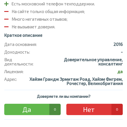
Есть московский телефон техподдержки.
На сайте только общая информация;
Много негативных отзывов;
Не вызывает доверия.
Краткое описание
Дата основания:
2016
Доходность:
-
Вид
Доверительное управление,
деятельности:
консалтинг
Лицензия:
да
Адрес:
Хайэм Грандж Эрмитаж Роад, Хайэм Фигрем,
Рочестер, Великобритания
Доверяете ли вы компании?
Да
Нет
0
0