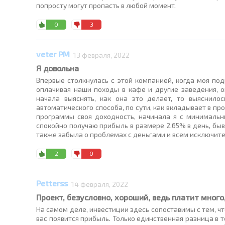
попросту могут пропасть в любой момент.
0
3
veter PM
13 февраля, 2022
Я довольна
Впервые столкнулась с этой компанией, когда моя под
оплачивая наши походы в кафе и другие заведения, о
начала выяснять, как она это делает, то выяснило
автоматического способа, по сути, как вкладывает в про
программы своя доходность, начинала я с минимальн
спокойно получаю прибыль в размере 2.65% в день, быва
также забыла о проблемах с деньгами и всем исключите
2
0
Petterss
14 февраля, 2022
Проект, безусловно, хороший, ведь платит много
На самом деле, инвестиции здесь сопоставимы с тем, что
вас появится прибыль. Только единственная разница в т