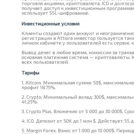
торговля акциями, криптовалюта, ICO и долгос
получает доступ к инвестиционным программам
использует SSL-шифрование.
Инвестиционные условия
Клиенты создают один аккаунт и неограниченн
регистрации в Attiora инвестор пользуется та
личном кабинете у пользователей есть сервис 
Вывод денег в любое время, комиссии за транз
основная платежная система — криптовалюты. 
всех пользователей.
Тарифы
Altcoin. Минимальная сумма: 50$, максимальна
профит 18.75%.
Crypto. Минимальный вклад: 300$, максимальн
41.25%.
Crypto Plus. Вложения: от 5 000 до 30 000$. Ср
ICO. Депозит от 50K до 1 млн $. Действует 55 
Margin Forex. Взнос от 1 000 до 10 000$. Пери