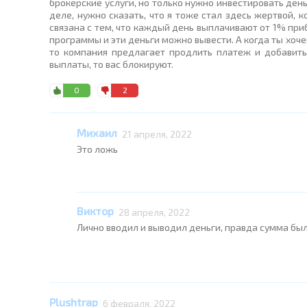
брокерские услуги, но только нужно инвестировать день
деле, нужно сказать, что я тоже стал здесь жертвой, 
связана с тем, что каждый день выплачивают от 1% при
программы и эти деньги можно вывести. А когда ты хоч
то компания предлагает продлить платеж и добавить
выплаты, то вас блокируют.
0
2
Михаил
21 апреля, 2022
Это ложь
Виктор
28 апреля, 2022
Лично вводил и выводил деньги, правда сумма была
Plushtrap
6 февраля, 2022