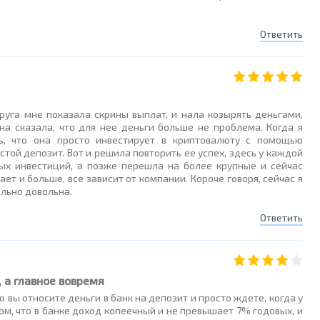
Ответить
руга мне показала скрины выплат, и нала козырять деньгами,
на сказала, что для нее деньги больше не проблема. Когда я
сь, что она просто инвестирует в криптовалюту с помощью
стой депозит. Вот и решила повторить ее успех, здесь у каждой
ых инвестиций, а позже перешла на более крупные и сейчас
ет и больше, все зависит от компании. Короче говоря, сейчас я
льно довольна.
Ответить
, а главное вовремя
 вы относите деньги в банк на депозит и просто ждете, когда у
ом, что в банке доход копеечный и не превышает 7% годовых, и