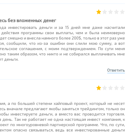
есь без вложенных денег
юда инвестировать деньги и за 15 дней мне даже насчитали
е действия программы свои выплаты, чем и была неимоверно
дет смешно и внесла намного более 200$, только в этот раз уже
ря, сообщили, что из-за ошибки они слили мою сумму, а вот
ательское соглашения, с моим подтверждением. По сути меня
ено таким образом, что никто и не собирался выплачивать мне
ет деньги.
Ответить
ния, а по большей степени хайповый проект, который не несет
десь вначале предлагают якобы заняться трейдингом, только он
кобы инвестируете деньги, а вместо вас проводится торговля.
день. Так не работает не одна настоящая инвест компания, к
ект по многоуровневой партнерской программе. Что, по сути,
ктом опасно связываться, ведь все инвестированные деньги