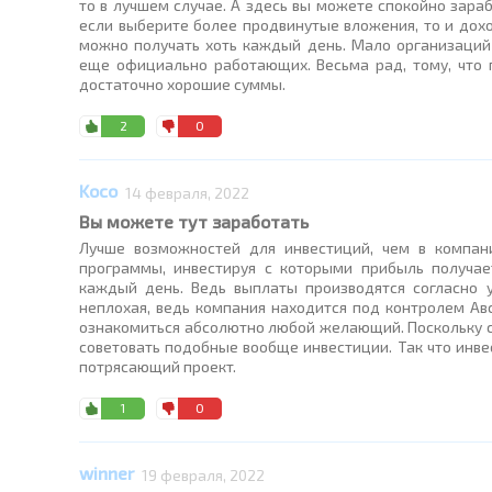
то в лучшем случае. А здесь вы можете спокойно зараб
если выберите более продвинутые вложения, то и дох
можно получать хоть каждый день. Мало организаций
еще официально работающих. Весьма рад, тому, что 
достаточно хорошие суммы.
2
0
Koco
14 февраля, 2022
Вы можете тут заработать
Лучше возможностей для инвестиций, чем в компани
программы, инвестируя с которыми прибыль получае
каждый день. Ведь выплаты производятся согласно 
неплохая, ведь компания находится под контролем Авс
ознакомиться абсолютно любой желающий. Поскольку с
советовать подобные вообще инвестиции. Так что инве
потрясающий проект.
1
0
winner
19 февраля, 2022