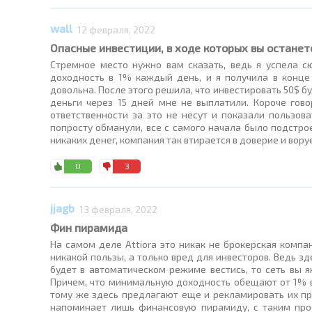
wall
12 февраля, 2022
Опасные инвестиции, в ходе которых вы останет
Стремное место нужно вам сказать, ведь я успела с
доходность в 1% каждый день, и я получила в конц
довольна. После этого решила, что инвестировать 50$ бу
деньги через 15 дней мне не выплатили. Короче гово
ответственности за это не несут и показали пользов
попросту обманули, все с самого начала было подстро
никаких денег, компания так втирается в доверие и вору
0
3
jjagb
13 февраля, 2022
Фин пирамида
На самом деле Attiora это никак не брокерская компа
никакой пользы, а только вред для инвесторов. Ведь з
будет в автоматическом режиме вестись, то сеть вы я
Причем, что минимальную доходность обещают от 1% в 
тому же здесь предлагают еще и рекламировать их про
напоминает лишь финансовую пирамиду, с таким прое