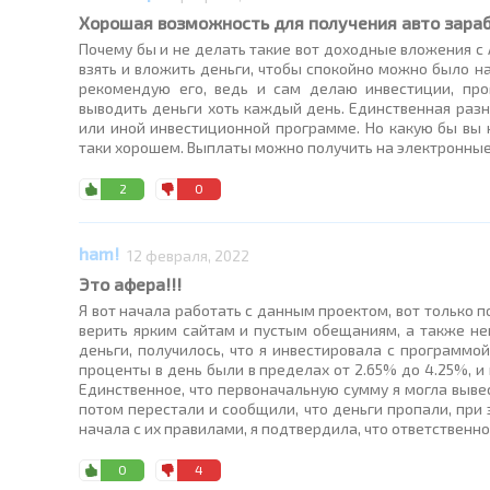
Хорошая возможность для получения авто зараб
Почему бы и не делать такие вот доходные вложения с A
взять и вложить деньги, чтобы спокойно можно было на
рекомендую его, ведь и сам делаю инвестиции, про
выводить деньги хоть каждый день. Единственная разн
или иной инвестиционной программе. Но какую бы вы 
таки хорошем. Выплаты можно получить на электронные
2
0
ham!
12 февраля, 2022
Это афера!!!
Я вот начала работать с данным проектом, вот только п
верить ярким сайтам и пустым обещаниям, а также не
деньги, получилось, что я инвестировала с программо
проценты в день были в пределах от 2.65% до 4.25%, 
Единственное, что первоначальную сумму я могла вывес
потом перестали и сообщили, что деньги пропали, при 
начала с их правилами, я подтвердила, что ответственнос
0
4