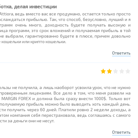
отка, делая инвестиции
ttiora, ведь вместо вас все продумано, остается только просто
слаждаться прибылью. Так, что способ, безусловно, лучший и я
грамм очень много, доходность будете получать высокую и
ица программ, это срок вложений и получаемая прибыль в той
не выбрали, гарантированно будете в плюсе, причем довольно
 кошельки или крипто кошельки.
Ответить
ользы не получила, а лишь наоборот усвоила урок, что не нужно
проверенным лицензиям. Все дело в том, что меня развели на
й MARGIN FOREX и должна была сразу внести 1000$. Только вот
и получаемую прибыль можно было выводить хоть каждый день.
ти получить через 60 дней. Платили ровно 2 недели доходы, а
этом компания себя перестраховала, ведь соглашаясь с самого
ти за деньги они не несут.
Ответить