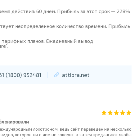
 Время действия: 60 дней. Прибыль за этот срок — 228%
ействует неопределенное количество времени. Прибыль
х тарифных планов. Ежедневный вывод
re”.
61 (1800) 952481
attiora.net
аблокировали
 международным лохотроном, ведь сайт переведен на несколько
идео, которое ни о чем не говорит, а затем предлагают якобы