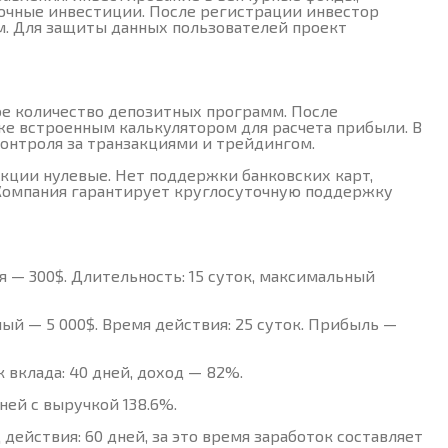
рочные инвестиции. После регистрации инвестор
. Для защиты данных пользователей проект
ое количество депозитных программ. После
кже встроенным калькулятором для расчета прибыли. В
контроля за транзакциями и трейдингом.
акции нулевые. Нет поддержки банковских карт,
Компания гарантирует круглосуточную поддержку
я — 300$. Длительность: 15 суток, максимальный
ый — 5 000$. Время действия: 25 суток. Прибыль —
ок вклада: 40 дней, доход — 82%.
дней с выручкой 138.6%.
од действия: 60 дней, за это время заработок составляет