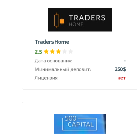
TradersHome
2.5
Дата основания:
-
Минимальный депозит:
250$
Лицензия:
нет