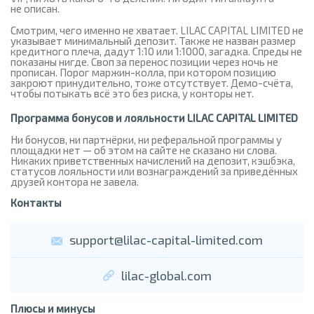
не описан.
Смотрим, чего именно не хватает. LILAC CAPITAL LIMITED не
указывает минимальный депозит. Также не назван размер
кредитного плеча, дадут 1:10 или 1:1000, загадка. Спреды не
показаны нигде. Своп за перенос позиции через ночь не
прописан. Порог маржин-колла, при котором позицию
закроют принудительно, тоже отсутствует. Демо-счёта,
чтобы потыкать всё это без риска, у конторы нет.
Программа бонусов и лояльности LILAC CAPITAL LIMITED
Ни бонусов, ни партнёрки, ни реферальной программы у
площадки нет — об этом на сайте не сказано ни слова.
Никаких приветственных начислений на депозит, кэшбэка,
статусов лояльности или вознаграждений за приведённых
друзей контора не завела.
Контакты
support@lilac-capital-limited.com
lilac-global.com
Плюсы и минусы