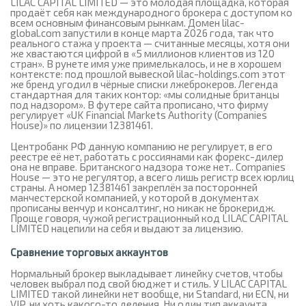
LILAC CAPITAL LIMITED — это молодая площадка, которая
продаёт себя как международного брокера с доступом ко
всем основным финансовым рынкам. Домен lilac-
global.com запустили в конце марта 2026 года, так что
реального стажа у проекта — считанные месяцы, хотя они
же хвастаются цифрой в «5 миллионов клиентов из 120
стран». В рунете имя уже примелькалось, и не в хорошем
контексте: под прошлой вывеской lilac-holdings.com этот
же бренд угодил в чёрные списки лжеброкеров. Легенда
стандартная для таких контор: «мы солидные британцы
под надзором». В футере сайта прописано, что фирму
регулирует «UK Financial Markets Authority (Companies
House)» по лицензии 12381461.
Центробанк РФ данную компанию не регулирует, в его
реестре её нет, работать с россиянами как форекс-дилер
она не вправе. Британского надзора тоже нет.. Companies
House — это не регулятор, а всего лишь регистр всех юрлиц
страны. А номер 12381461 закреплён за посторонней
манчестерской компанией, у которой в документах
прописаны венчур и консалтинг, но никак не брокеридж.
Проще говоря, чужой регистрационный код LILAC CAPITAL
LIMITED нацепили на себя и выдают за лицензию.
Сравнение торговых аккаунтов
Нормальный брокер выкладывает линейку счетов, чтобы
человек выбрал под свой бюджет и стиль. У LILAC CAPITAL
LIMITED такой линейки нет вообще, ни Standard, ни ECN, ни
VIP, ни хоть какого-то деления. Ни один тип аккаунта